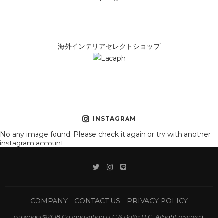
海外インテリアセレクトショップ
INSTAGRAM
No any image found. Please check it again or try with another
instagram account.
COMPANY
CONTACT US
PRIVACY POLICY
copyright©2018 Co Innovation LLC.& DoYa LLC. Allright reserved.