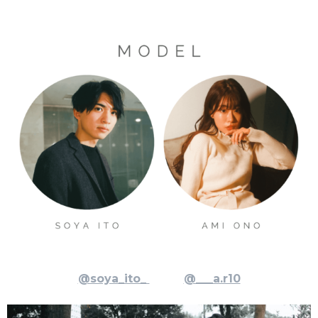
@soya_ito_
@___a.r10